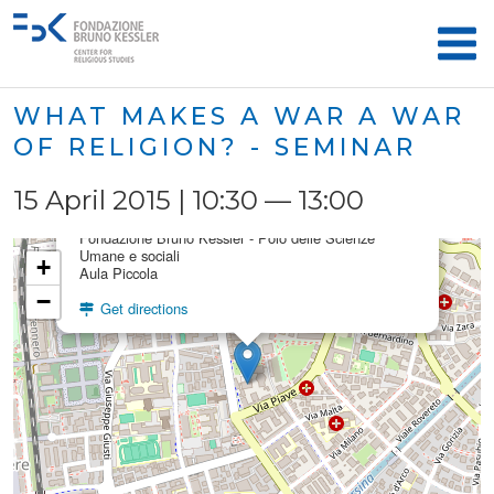
WHAT MAKES A WAR A WAR
OF RELIGION? - SEMINAR
×
15 April 2015 | 10:30 — 13:00
FBK Aula Piccola
Fondazione Bruno Kessler - Polo delle Scienze
Umane e sociali
+
Aula Piccola
−
Get directions