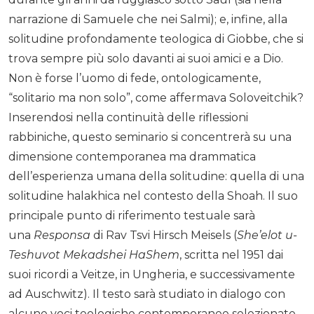
narrazione di Samuele che nei Salmi); e, infine, alla
solitudine profondamente teologica di Giobbe, che si
trova sempre più solo davanti ai suoi amici e a Dio.
Non è forse l’uomo di fede, ontologicamente,
“solitario ma non solo”, come affermava Soloveitchik?
Inserendosi nella continuità delle riflessioni
rabbiniche, questo seminario si concentrerà su una
dimensione contemporanea ma drammatica
dell’esperienza umana della solitudine: quella di una
solitudine halakhica nel contesto della Shoah. Il suo
principale punto di riferimento testuale sarà
una
Responsa
di Rav Tsvi Hirsch Meisels (
She’elot u-
Teshuvot Mekadshei HaShem
, scritta nel 1951 dai
suoi ricordi a Veitze, in Ungheria, e successivamente
ad Auschwitz). Il testo sarà studiato in dialogo con
alcune voci teologiche contemporanee selezionate