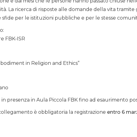
ione e dai mesi che le persone hanno passato chiuse nell
tà. La ricerca di risposte alle domande della vita tramite 
fide per le istituzioni pubbliche e per le stesse comunità
o:
ore FBK-ISR
Embodiment in Religion and Ethics”
iano
in presenza in Aula Piccola FBK fino ad esaurimento post
collegamento è obbligatoria la registrazione
entro 6 marz