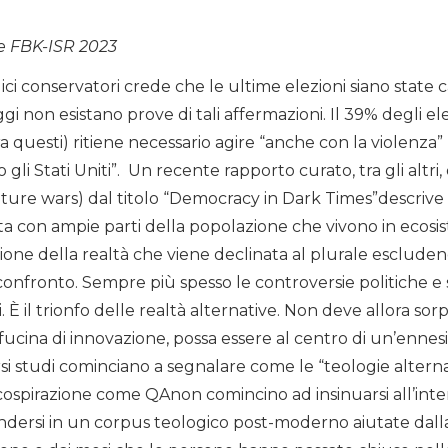
e FBK-ISR 2023
ici conservatori crede che le ultime elezioni siano state c
i non esistano prove di tali affermazioni. Il 39% degli ele
a questi) ritiene necessario agire “anche con la violenza” n
gli Stati Uniti”. Un recente rapporto curato, tra gli altri
lture wars) dal titolo “Democracy in Dark Times”descrive
con ampie parti della popolazione che vivono in ecosiste
ne della realtà che viene declinata al plurale escludendo,
i confronto. Sempre più spesso le controversie politiche e 
si. È il trionfo delle realtà alternative. Non deve allora so
fucina di innovazione, possa essere al centro di un’enne
si studi cominciano a segnalare come le “teologie altern
cospirazione come QAnon comincino ad insinuarsi all’inter
ondersi in un corpus teologico post-moderno aiutate dalla