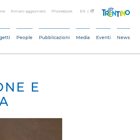
ine
Rimani aggiornato
Phonebook
EN
IT
getti
People
Pubblicazioni
Media
Eventi
News
ONE E
ZA