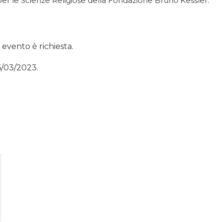
per le Scienze Religiose della Fondazione Bruno Kessler.
 evento è richiesta.
6/03/2023.