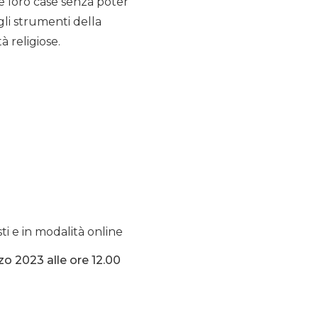
e loro case senza poter
gli strumenti della
 religiose.
i e in modalità online
o 2023 alle ore 12.00