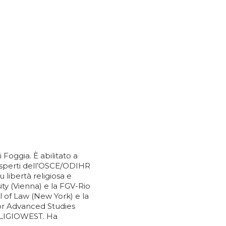
Foggia. È abilitato a
 esperti dell’OSCE/ODIHR
 libertà religiosa e
ty (Vienna) e la FGV-Rio
ol of Law (New York) e la
or Advanced Studies
 RELIGIOWEST. Ha