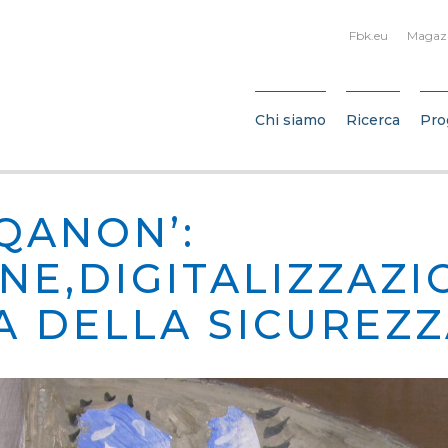
Fbk.eu
Magaz
Chi siamo
Ricerca
Pro
QANON’:
NE,DIGITALIZZAZI
A DELLA SICUREZ