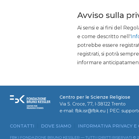
Avviso sulla pr
Ai sensi e ai fini del R
e come descritto nell'
Inf
potrebbe essere registrat
registrati, si potrà semp
informare anticipatament
Centro per le Scienze Religiose
Via S. Croce, 77, I-38122 Trento
e-mail:
fbk.isr@fbk.eu
| PEC:
support
CONTATTI
DOVE SIAMO
INFORMATIVA PRIVACY E
FBK | FONDAZIONE BRUNO KESSLER — TUTTI I DIRITTI RISERVATI © 