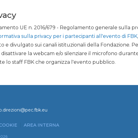
ivacy
egolamento UE n. 2016/679 - Regolamento generale sulla p
ormativa sulla privacy per i partecipanti all'evento di FBK
o e divulgato sui canali istituzionali della Fondazione. Pe
re disattivare la webcam e/o silenziare il microfono durant
e lo staff FBK che organizza l'evento pubblico.
o.direzioni@pec.fbk.eu
 COOKIE
AREA INTERNA
2026