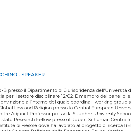
CHINO - SPEAKER
 presso il Dipartimento di Giurispridenza dell’Università di 
ia per il settore disciplinare 12/C2. È membro del panel di
 convinzione all’interno del quale coordina il working group su
lobal Law and Religion presso la Central European Universi
inoltre Adjunct Professor presso la St. John’s University Scho
 stato Research Fellow presso il Robert Schuman Centre f
nstitute di Fiesole dove ha lavorato al progetto di ricerca