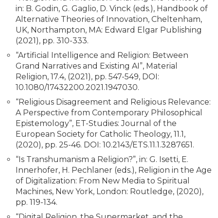
in: B. Godin, G. Gaglio, D. Vinck (eds.), Handbook of
Alternative Theories of Innovation, Cheltenham,
UK, Northampton, MA: Edward Elgar Publishing
(2021), pp. 310-333.
“Artificial Intelligence and Religion: Between
Grand Narratives and Existing AI”, Material
Religion, 17.4, (2021), pp. 547-549, DOI:
10.1080/17432200.2021.1947030.
“Religious Disagreement and Religious Relevance:
A Perspective from Contemporary Philosophical
Epistemology”, ET-Studies: Journal of the
European Society for Catholic Theology, 11.1,
(2020), pp. 25-46. DOI: 10.2143/ETS.11.1.3287651.
“Is Transhumanism a Religion?”, in: G. Isetti, E.
Innerhofer, H. Pechlaner (eds.), Religion in the Age
of Digitalization: From New Media to Spiritual
Machines, New York, London: Routledge, (2020),
pp. 119-134.
“Digital Religion, the Supermarket, and the