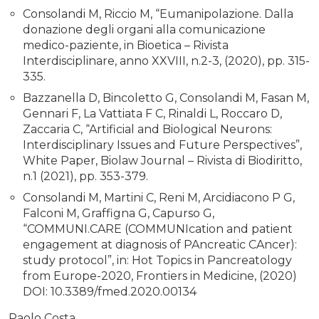
Consolandi M, Riccio M, “Eumanipolazione. Dalla
donazione degli organi alla comunicazione
medico-paziente, in Bioetica – Rivista
Interdisciplinare, anno XXVIII, n.2-3, (2020), pp. 315-
335.
Bazzanella D, Bincoletto G, Consolandi M, Fasan M,
Gennari F, La Vattiata F C, Rinaldi L, Roccaro D,
Zaccaria C, “Artificial and Biological Neurons:
Interdisciplinary Issues and Future Perspectives”,
White Paper, Biolaw Journal – Rivista di Biodiritto,
n.1 (2021), pp. 353-379.
Consolandi M, Martini C, Reni M, Arcidiacono P G,
Falconi M, Graffigna G, Capurso G,
“COMMUNI.CARE (COMMUNIcation and patient
engagement at diagnosis of PAncreatic CAncer):
study protocol”, in: Hot Topics in Pancreatology
from Europe-2020, Frontiers in Medicine, (2020)
DOI: 10.3389/fmed.2020.00134
Paolo Costa