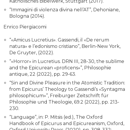
Katholisches Bibelwerk, Stuttgart (2017).
“Immagini di violenza divina nell’AT”, Dehoniane,
Bologna (2014).
Enrico Piergiacomi
“«Amicus Lucretius». Gassendi, il «De rerum
natura» e l’edonismo cristiano”, Berlin-New York,
De Gruyter, (2022).
“«Horror» in Lucretius. DRN III, 28-30, the sublime
and the Epicurean «proficens»”, Philosophie
antique, 22 (2022), pp. 29-63.
“Sin and Divine Pleasure in the Atomistic Tradition:
from Epicurus’ Theology to Gassendi’s «Syntagma
philosophicum»”, Freiburger Zeitschrift für
Philosophie und Theologie, 69.2 (2022), pp. 213-
230.
“Language”, in: P. Mitsis (ed.), The Oxford
Handbook of Epicurus and Epicureanism, Oxford,
Oxford University Press, (2020), pp. 308-332;