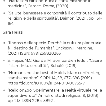
“Narrazioni cliniche. Etica e comunicazione in
medicina”, Carocci, Roma, (2020).
“Salute, benessere e corporeità: il contributo delle
religioni e della spiritualità”, Daimon (2021), pp. 151-
164.
Sara Hejazi
“Il senso della specie. Perché la cultura planetaria
è il destino dell’umanità”. Erickson, Il Margine,
(2021) ISBN: 9791259820266.
S. Hejazi, M.C. Giorda, M. Bombardieri (eds.), “Capire
l’Islam. Mito o realtà?”, Scholè, (2019).
“Humankind the best of Molds. Islam confronting
transhumanism”, SOPHIA, 58, 677–688 (2019).
https://doi.org/10.1007/s11841-019-00755-7.
“Religion2go! Sperimentare la realtà virtuale nella
super diversità”, Annali di studi religiosi, 19, (2018),
pp. 213, ISSN 2284-3892 .