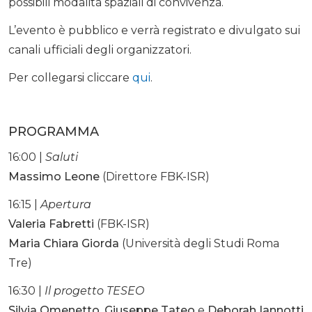
possibili modalità spaziali di convivenza.
L’evento è pubblico e verrà registrato e divulgato sui
canali ufficiali degli organizzatori.
Per collegarsi cliccare
qui
.
PROGRAMMA
16:00 |
Saluti
Massimo Leone
(Direttore FBK-ISR)
16:15 |
Apertura
Valeria Fabretti
(FBK-ISR)
Maria Chiara Giorda
(Università degli Studi Roma
Tre)
16:30 |
Il progetto TESEO
Silvia Omenetto
,
Giuseppe Tateo
e
Deborah Iannotti