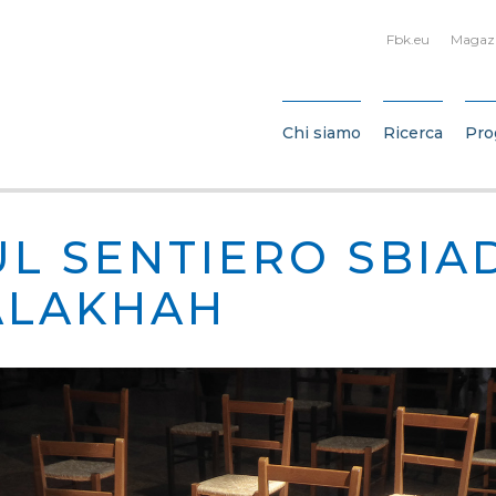
Fbk.eu
Magaz
Chi siamo
Ricerca
Pro
UL SENTIERO SBIA
ALAKHAH