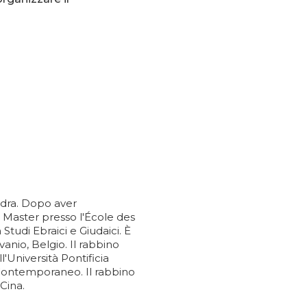
ndra. Dopo aver
n Master presso l'École des
tudi Ebraici e Giudaici. È
vanio, Belgio. Il rabbino
'Università Pontificia
Contemporaneo. Il rabbino
Cina.