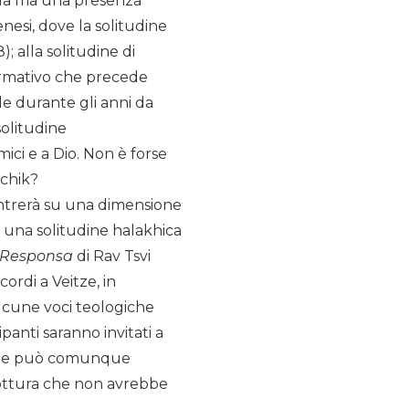
inua ma una presenza
enesi, dove la solitudine
; alla solitudine di
ormativo che precede
de durante gli anni da
solitudine
ici e a Dio. Non è forse
tchik?
centrerà su una dimensione
una solitudine halakhica
Responsa
di Rav Tsvi
icordi a Veitze, in
alcune voci teologiche
nti saranno invitati a
ca che può comunque
rottura che non avrebbe