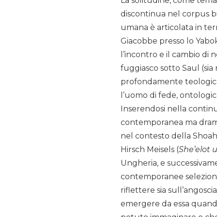
La solitudine, come tema
discontinua nel corpus bib
umana è articolata in term
Giacobbe presso lo Yabok
l’incontro e il cambio di
fuggiasco sotto Saul (sia 
profondamente teologica d
l’uomo di fede, ontologi
Inserendosi nella continu
contemporanea ma drammat
nel contesto della Shoah.
Hirsch Meisels (
She’elot
Ungheria, e successivamen
contemporanee selezionat
riflettere sia sull’angos
emergere da essa quando 