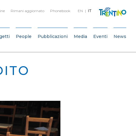
ine
Rimani aggiornato
Phonebook
EN
IT
getti
People
Pubblicazioni
Media
Eventi
News
DITO