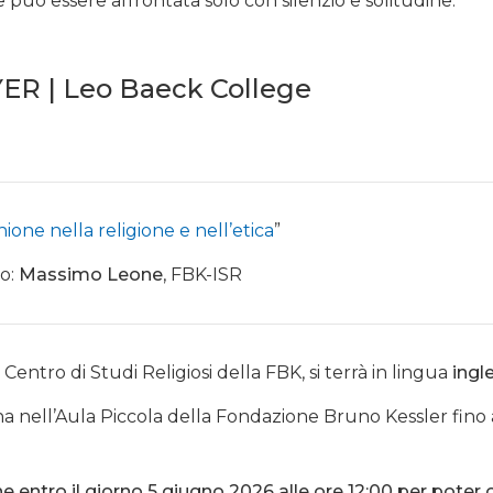
uò essere affrontata solo con silenzio e solitudine.
R | Leo Baeck College
one nella religione e nell’etica
”
co:
Massimo Leone
, FBK-ISR
Centro di Studi Religiosi della FBK, si terrà in lingua
ingl
ona nell’Aula Piccola della Fondazione Bruno Kessler fino
ne entro il giorno 5 giugno 2026 alle ore 12:00 per poter 