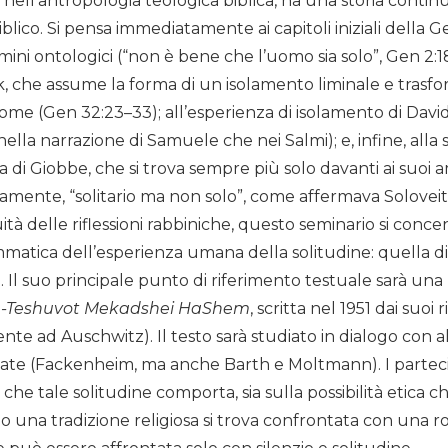
 nell’antropologia teologica biblica, ha una storia cont
lico. Si pensa immediatamente ai capitoli iniziali della G
ini ontologici (“non è bene che l’uomo sia solo”, Gen 2:18)
, che assume la forma di un isolamento liminale e trasf
 nome (Gen 32:23–33); all’esperienza di isolamento di Davi
nella narrazione di Samuele che nei Salmi); e, infine, alla 
i Giobbe, che si trova sempre più solo davanti ai suoi am
camente, “solitario ma non solo”, come affermava Solovei
ità delle riflessioni rabbiniche, questo seminario si con
ica dell’esperienza umana della solitudine: quella di 
 Il suo principale punto di riferimento testuale sarà una
 u-Teshuvot Mekadshei HaShem
, scritta nel 1951 dai suoi r
te ad Auschwitz). Il testo sarà studiato in dialogo con 
e (Fackenheim, ma anche Barth e Moltmann). I partecipa
cia che tale solitudine comporta, sia sulla possibilità eti
una tradizione religiosa si trova confrontata con una 