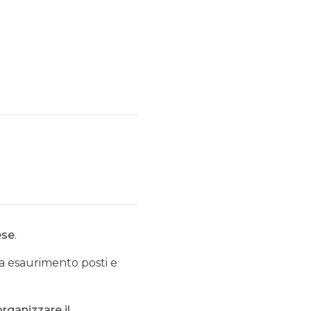
ese
.
 a esaurimento posti e
organizzare il