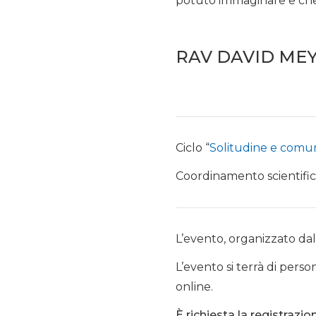
potuto immaginare e che p
RAV DAVID MEYE
Ciclo “
Solitudine e comuni
Coordinamento scientifi
L’evento, organizzato dal 
L’evento si terrà di pers
online.
È richiesta la registrazio