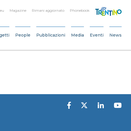
.eu
Magazine
Rimani aggiornato
Phonebook
getti
People
Pubblicazioni
Media
Eventi
News