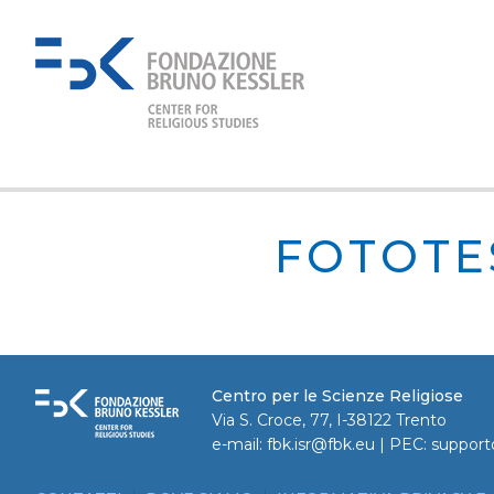
FOTOTE
Centro per le Scienze Religiose
Via S. Croce, 77, I-38122 Trento
e-mail:
fbk.isr@fbk.eu
| PEC:
support