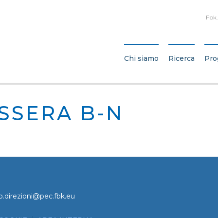
Fbk
Chi siamo
Ricerca
Pro
SSERA B-N
o.direzioni@pec.fbk.eu