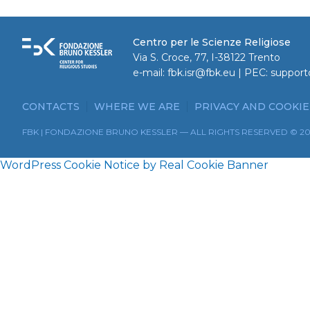
Centro per le Scienze Religiose
Via S. Croce, 77, I-38122 Trento
e-mail:
fbk.isr@fbk.eu
| PEC:
support
CONTACTS
WHERE WE ARE
PRIVACY AND COOKIE
FBK | FONDAZIONE BRUNO KESSLER — ALL RIGHTS RESERVED © 2
WordPress Cookie Notice by Real Cookie Banner