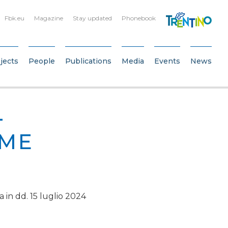
Fbk.eu
Magazine
Stay updated
Phonebook
jects
People
Publications
Media
Events
News
-
OME
a in dd. 15 luglio 2024