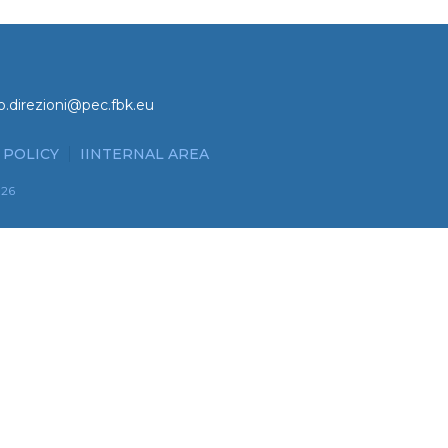
o.direzioni@pec.fbk.eu
 POLICY
IINTERNAL AREA
026