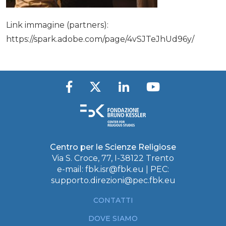
Link immagine (partners):
https://spark.adobe.com/page/4vSJTeJhUd96y/
Centro per le Scienze Religiose
Via S. Croce, 77, I-38122 Trento
e-mail:
fbk.isr@fbk.eu
| PEC:
supporto.direzioni@pec.fbk.eu
CONTATTI
DOVE SIAMO