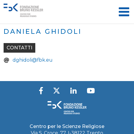
DANIELA GHIDOLI
CONTATTI
dghidoli@fbk.eu
Centro per le Scienze Religiose
Via S. Croce, 77, I-38122 Trento