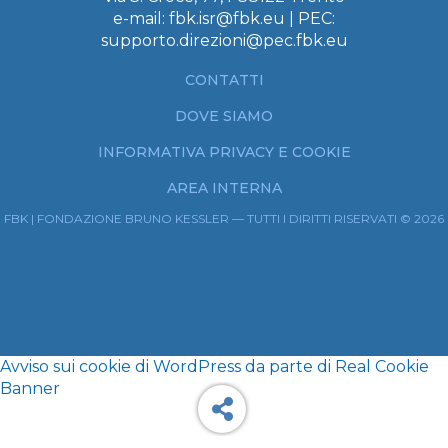
e-mail:
fbk.isr@fbk.eu
| PEC:
supporto.direzioni@pec.fbk.eu
CONTATTI
DOVE SIAMO
INFORMATIVA PRIVACY E COOKIE
AREA INTERNA
FBK | FONDAZIONE BRUNO KESSLER — TUTTI I DIRITTI RISERVATI © 2026
Avviso sui cookie di WordPress da parte di Real Cookie
Banner