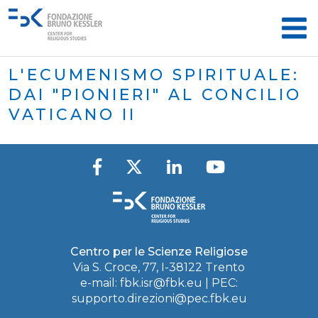
L'ECUMENISMO SPIRITUALE:
DAI "PIONIERI" AL CONCILIO
VATICANO II
Centro per le Scienze Religiose
Via S. Croce, 77, I-38122 Trento
e-mail:
fbk.isr@fbk.eu
| PEC:
supporto.direzioni@pec.fbk.eu