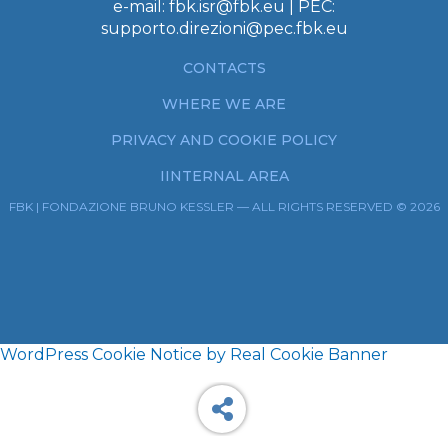
e-mail:
fbk.isr@fbk.eu
| PEC:
supporto.direzioni@pec.fbk.eu
CONTACTS
WHERE WE ARE
PRIVACY AND COOKIE POLICY
IINTERNAL AREA
FBK | FONDAZIONE BRUNO KESSLER — ALL RIGHTS RESERVED © 2026
WordPress Cookie Notice by Real Cookie Banner