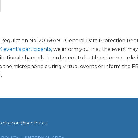
U Regulation No. 2016/679 – General Data Protection Regu
K event’s participants
, we inform you that the event ma
itutional channels. In order not to be filmed or recorde
the microphone during virtual events or inform the FB
.
o.direzioni@pec.fbk.eu
 POLICY
IINTERNAL AREA