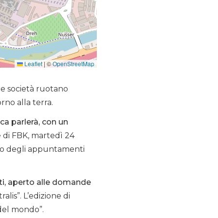
Leaflet
|
©
OpenStreetMap
stre società ruotano
rno alla terra.
ca parlerà, con un
e di FBK, martedì 24
 uno degli appuntamenti
ti, aperto alle domande
alis”. L’edizione di
 del mondo”.