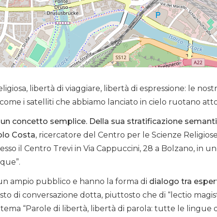
religiosa, libertà di viaggiare, libertà di espressione: le no
à come i satelliti che abbiamo lanciato in cielo ruotano atto
è un concetto semplice. Della sua stratificazione semanti
olo Costa
, ricercatore del Centro per le Scienze Religios
resso il Centro Trevi in Via Cappuccini, 28 a Bolzano, in
ique”.
 a un ampio pubblico e hanno la forma di
dialogo tra esper
sto di conversazione dotta, piuttosto che di “lectio magistr
tema “Parole di libertà, libertà di parola: tutte le lingue