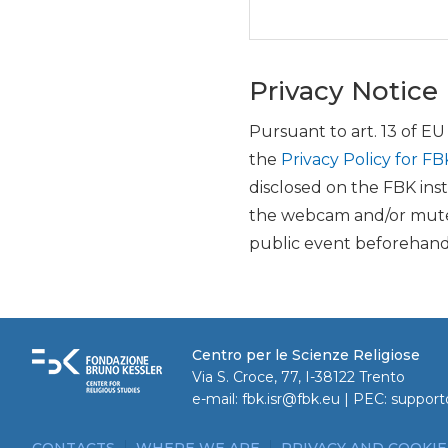
Privacy Notice
Pursuant to art. 13 of E
the
Privacy Policy for FB
disclosed on the FBK inst
the webcam and/or mute 
public event beforehand
Centro per le Scienze Religiose
Via S. Croce, 77, I-38122 Trento
e-mail:
fbk.isr@fbk.eu
| PEC:
support
CONTACTS
WHERE WE ARE
PRIVACY AND COOKIE