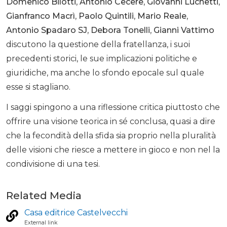
Domenico Bilotti
,
Antonio Cecere
,
Giovanni Luchetti
,
Gianfranco Macrì
,
Paolo Quintili
,
Mario Reale
,
Antonio Spadaro SJ
,
Debora Tonelli
,
Gianni Vattimo
discutono la questione della fratellanza, i suoi
precedenti storici, le sue implicazioni politiche e
giuridiche, ma anche lo sfondo epocale sul quale
esse si stagliano.
I saggi spingono a una riflessione critica piuttosto che
offrire una visione teorica in sé conclusa, quasi a dire
che la fecondità della sfida sia proprio nella pluralità
delle visioni che riesce a mettere in gioco e non nel la
condivisione di una tesi.
Related Media
Casa editrice Castelvecchi
External link