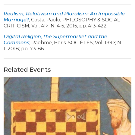
Realism, Relativism and Pluralism: An Impossible
Marriage?
;
Costa, Paolo
;
PHILOSOPHY & SOCIAL
CRITICISM
;
Vol. 41>
;
N. 4-5
;
2015
;
pp. 413-422
Digital Religion, the Supermarket and the
Commons
;
Raehme, Boris
;
SOCIÉTÉS
;
Vol. 139>
;
N.
1
;
2018
;
pp. 73-86
Related Events