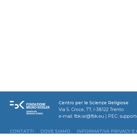
Centro per le Scienze Religiose
Via S. Croce, 77, I-38122 Trento
e-mail:
fbk.isr@fbk.eu
| PEC:
support
CONTATTI
DOVE SIAMO
INFORMATIVA PRIVACY E